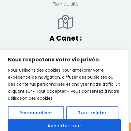
Plan du site
A Canet :
La Bastide
Nous respectons votre vie privée.
23 Avenue Guy Drut – Colline des loisirs,
Nous utilisons des cookies pour améliorer votre
Canet en Roussillon
expérience de navigation, diffuser des publicités ou
des contenus personnalisés et analyser notre trafic. En
Email:
contact@ananta-studio.fr
cliquant sur « Tout accepter », vous consentez à notre
utilisation des cookies.
Personnaliser
Tout rejeter
Accepter tout
© 2024 Ananta Studio – Tous droits réservés