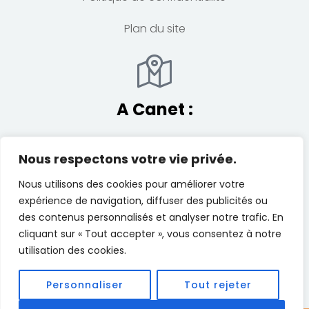
Plan du site
A Canet :
La Bastide
Nous respectons votre vie privée.
23 Avenue Guy Drut – Colline des loisirs,
Nous utilisons des cookies pour améliorer votre
Canet en Roussillon
expérience de navigation, diffuser des publicités ou
des contenus personnalisés et analyser notre trafic. En
Email:
contact@ananta-studio.fr
cliquant sur « Tout accepter », vous consentez à notre
utilisation des cookies.
Personnaliser
Tout rejeter